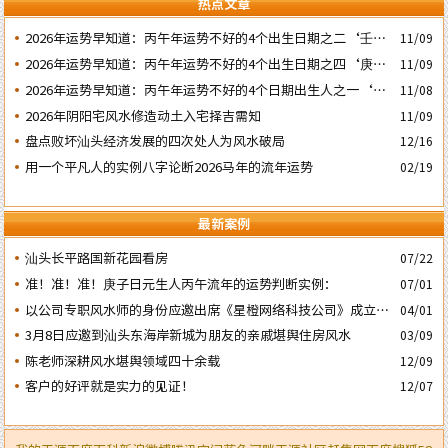
热点文章
2026年运势早知道：丙午年运势不好的4个出生日期之二‘壬子’
11/09
日
2026年运势早知道：丙午年运势不好的4个出生日期之四‘庚子’
11/09
日
2026年运势早知道：丙午年运势不好的4个日期出生人之一‘戊
11/08
子’ 日
2026年阴阳宅风水修造动土入宅择吉需知
11/09
盘点败坏汕头经济发展的四次处人为风水破局
12/16
用一个平凡人的实例八字论断2026马年的流年运势
02/19
最新案例
汕头长平路国新花园看房
07/22
准！准！准！庚子日元生人丙午流年的运势判断实例：
07/01
以公司专职风水师的身份应邀出席《星橙网络科技公司》成立5
04/01
周年庆典
3月8日应邀到汕头东海岸新城为朋友的亲戚堪舆住房风水
03/09
陈老师深耕风水堪舆领域四十余载
12/09
客户的好评就是实力的见证！
12/07